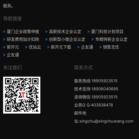
服务。
导航链接
厦门企业政策申报
高新技术企业认定
厦门科技计划项目
研发费用加计扣除
创新型小微企业认定
专精特新企业认定
新开元
优站云
新开元下载
企友通
销售无忧
企友通
关注我们
联系方式
服务热线:18905923515
技术支持:18906040695
咨询微信:18905923515
业务Q Q:403938478
邮件地
址:xingchu@xingchuwang.com